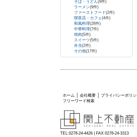
そば・うどん
(9件)
ラーメン
(9件)
ファーストフード
(2件)
喫茶店・カフェ
(4件)
和風料理
(28件)
中華料理
(7件)
焼肉
(5件)
スイーツ
(5件)
弁当
(2件)
その他
(17件)
ホーム
会社概要
プライバシーポリシ
フリーワード検索
TEL:0278-24-4426 | FAX:0278-24-3313