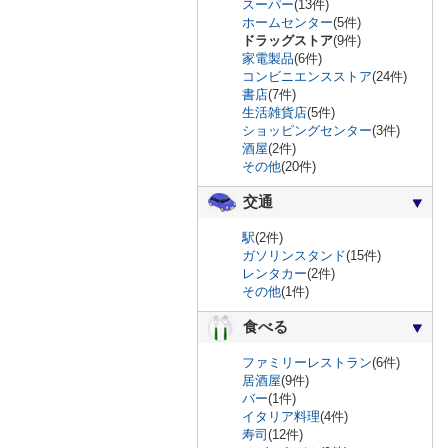
スーパー
(13件)
ホームセンター
(5件)
ドラッグストア
(9件)
家電製品
(6件)
コンビニエンスストア
(24件)
書店
(7件)
生活雑貨店
(5件)
ショッピングセンター
(3件)
酒屋
(2件)
その他
(20件)
交通
駅
(2件)
ガソリンスタンド
(15件)
レンタカー
(2件)
その他
(1件)
食べる
ファミリーレストラン
(6件)
居酒屋
(9件)
バー
(1件)
イタリア料理
(4件)
寿司
(12件)