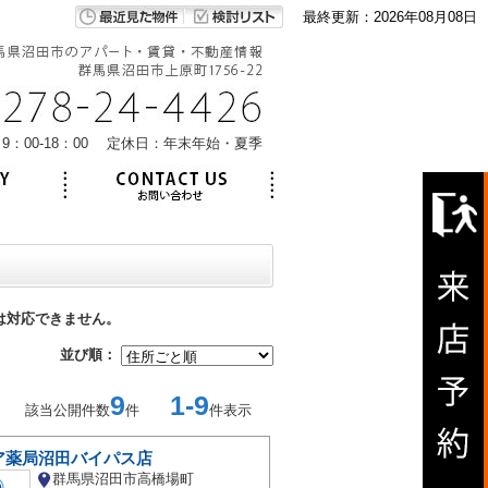
最終更新：2026年08月08日
9：00-18：00 定休日：年末年始・夏季
は対応できません。
並び順：
9
1-9
該当公開件数
件
件表示
ア薬局沼田バイパス店
群馬県沼田市高橋場町