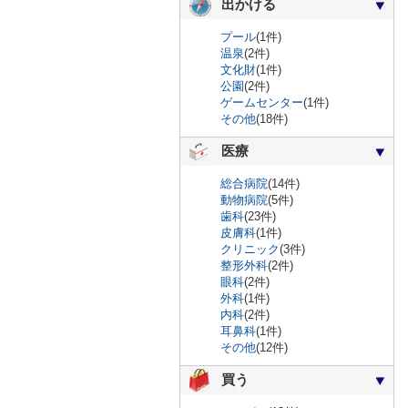
出かける
プール
(1件)
温泉
(2件)
文化財
(1件)
公園
(2件)
ゲームセンター
(1件)
その他
(18件)
医療
総合病院
(14件)
動物病院
(5件)
歯科
(23件)
皮膚科
(1件)
クリニック
(3件)
整形外科
(2件)
眼科
(2件)
外科
(1件)
内科
(2件)
耳鼻科
(1件)
その他
(12件)
買う