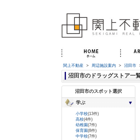
関上不動産
>
周辺施設案内
>
沼田市
沼田市のドラッグストア一
沼田市のスポット選択
学ぶ
小学校
(13件)
高校
(4件)
幼稚園
(7件)
保育園
(8件)
中学校
(7件)