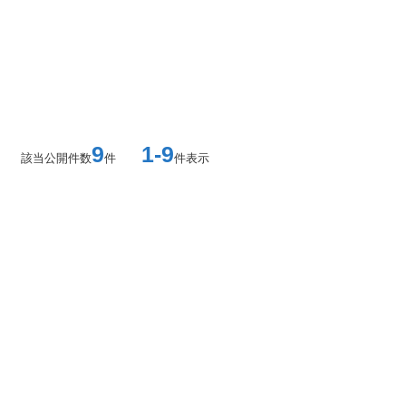
9
1-9
該当公開件数
件
件表示