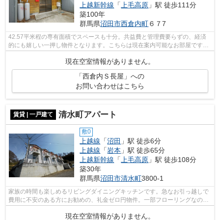
上越新幹線
「
上毛高原
」駅 徒歩111分
築100年
群馬県
沼田市
西倉内町
６７7
42.57平米程の専有面積でスペースも十分。共益費と管理費要らずの、経済
的にも嬉しい一押し物件となります。こちらは現在案内可能なお部屋ですの
で是非ご内覧下さい。追い焚き機能があ...
現在空室情報がありません。
「西倉内Ｓ長屋」への
お問い合わせはこちら
清水町アパート
賃貸 | 一戸建て
敷0
上越線
「
沼田
」駅 徒歩6分
上越線
「
岩本
」駅 徒歩65分
上越新幹線
「
上毛高原
」駅 徒歩108分
築30年
群馬県
沼田市
清水町
3800-1
家族の時間も楽しめるリビングダイニングキッチンです。急なお引っ越しで
費用に不安のある方にお勧めの、礼金ゼロ円物件。一部フローリングなの
で、便利で掃除が簡単でラクです。照明...
現在空室情報がありません。