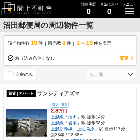
閲覧履歴
お気に入り
メニュー
0
0
沼田郵便局の周辺物件一覧
19
8
1～19
該当物件数
件
販売数
件
件を表示
変更
絞り込み条件：
なし
空室のみ
サンシティアズマ
賃貸 | アパート
敷0
礼0
2.8
万円
上越線
「
沼田
」駅 徒歩14分
上越線
「
岩本
」駅 徒歩58分
上越新幹線
「
上毛高原
」駅 徒歩117分
築38年 / 22.68㎡