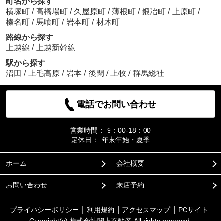
町名から探す
横塚町
/
高橋場町
/
久屋原町
/
薄根町
/
鍛冶町
/
上原町
/
榛名町
/
馬喰町
/
岩本町
/
材木町
路線から探す
上越線
/
上越新幹線
駅から探す
沼田
/
上毛高原
/
岩本
/
後閑
/
上牧
/
群馬総社
電話でお問い合わせ
営業時間：
9：00-18：00
定休日：
年末年始・夏季
ホーム
会社概要
お問い合わせ
来店予約
プライバシーポリシー
利用規約
アクセスマップ
PCサイト
Copyright(c) 株式会社関上不動産 All rights reserved.