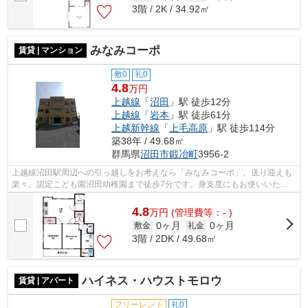
3階 / 2K / 34.92㎡
みなみコーポ
賃貸 | マンション
敷0
礼0
4.8
万円
上越線
「
沼田
」駅 徒歩12分
上越線
「
岩本
」駅 徒歩61分
上越新幹線
「
上毛高原
」駅 徒歩114分
築38年 / 49.68㎡
群馬県
沼田市
鍛冶町
3956-2
上越線沼田駅周辺への引っ越しをお考えなら「みなみコーポ」。送り迎えも
楽々。認定こども園沼田幼稚園まで徒歩7分です。身支度にもお使いいただ
ける、洗面所が独立した物件です。当社...
4.8
万
円
(管理費等：- )
0ヶ月
0ヶ月
敷金
礼金
3階 / 2DK / 49.68㎡
ハイネス・ハウストモロウ
賃貸 | アパート
フリーレント
礼0