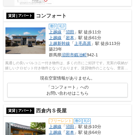
コンフォート
賃貸 | アパート
敷0
礼0
上越線
「
沼田
」駅 徒歩11分
上越線
「
岩本
」駅 徒歩61分
上越新幹線
「
上毛高原
」駅 徒歩113分
築23年
群馬県
沼田市
鍛冶町
942-1
風通しの良いバルコニー付き物件は、多くの方にご好評です。充実の収納が
嬉しいクロゼット付き物件となっております。賃貸物件のことなら、豊富な
物件情報を取り扱う当社にお任せ下さ...
現在空室情報がありません。
「コンフォート」への
お問い合わせはこちら
西倉内Ｓ長屋
賃貸 | アパート
フリーレント
敷0
礼0
上越線
「
沼田
」駅 徒歩10分
上越線
「
岩本
」駅 徒歩64分