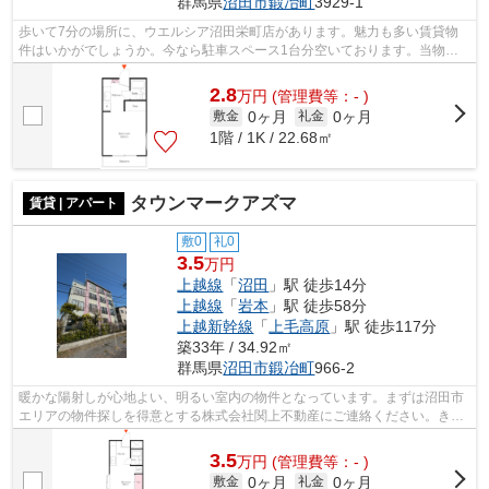
群馬県
沼田市
鍛冶町
3929-1
歩いて7分の場所に、ウエルシア沼田栄町店があります。魅力も多い賃貸物
件はいかがでしょうか。今なら駐車スペース1台分空いております。当物件
は空家ですので、内覧もスムーズです。...
2.8
万
円
(管理費等：- )
0ヶ月
0ヶ月
敷金
礼金
1階 / 1K / 22.68㎡
タウンマークアズマ
賃貸 | アパート
敷0
礼0
3.5
万円
上越線
「
沼田
」駅 徒歩14分
上越線
「
岩本
」駅 徒歩58分
上越新幹線
「
上毛高原
」駅 徒歩117分
築33年 / 34.92㎡
群馬県
沼田市
鍛冶町
966-2
暖かな陽射しが心地よい、明るい室内の物件となっています。まずは沼田市
エリアの物件探しを得意とする株式会社関上不動産にご連絡ください。きっ
とご満足いただけるお部屋をご用意致...
3.5
万
円
(管理費等：- )
0ヶ月
0ヶ月
敷金
礼金