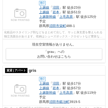
敷0
上越線
「
沼田
」駅 徒歩23分
上越線
「
岩本
」駅 徒歩51分
上越新幹線
「
上毛高原
」駅 徒歩125分
予定
群馬県
沼田市
栄町
488-1
化粧品やスタイリング剤などをまとめて出して、サッと身支度を整えられる
独立洗面台があります。収納はシューズボックス・クロゼットなど豊富なの
で、衣類や履き物の整理がしやすく便...
現在空室情報がありません。
「grau」への
お問い合わせはこちら
gris
賃貸 | アパート
敷0
上越線
「
沼田
」駅 徒歩17分
上越線
「
岩本
」駅 徒歩57分
上越新幹線
「
上毛高原
」駅 徒歩119分
予定
群馬県
沼田市
鍛冶町
3919-5