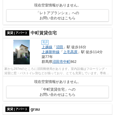
話することができます。身だしなみを...
現在空室情報がありません。
「レトアブランシェ」への
お問い合わせはこちら
中町賃貸住宅
賃貸 | アパート
礼0
上越線
「
沼田
」駅 徒歩16分
上越新幹線
「
上毛高原
」駅 徒歩114分
築77年
群馬県
沼田市
中町
862
家から297mのところに沼田郵便局があります。室内設備はフローリング・
浴室に窓・バストイレ別などが揃っており、とても充実しています。専有面
積は56.66平米となっております。通勤時...
現在空室情報がありません。
「中町賃貸住宅」への
お問い合わせはこちら
grau
賃貸 | アパート