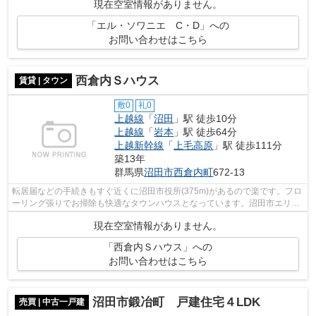
現在空室情報がありません。
「エル・ソワニエ C・D」への
お問い合わせはこちら
西倉内Ｓハウス
賃貸 | タウン
敷0
礼0
上越線
「
沼田
」駅 徒歩10分
上越線
「
岩本
」駅 徒歩64分
上越新幹線
「
上毛高原
」駅 徒歩111分
築13年
群馬県
沼田市
西倉内町
672-13
転居届などの手続きもすぐ近くに沼田市役所(375m)があるので楽です。フロ
ーリング張りでお掃除も快適なタウンハウスとなっています。沼田市エリア
で新たな生活を始めたいとお考えの方...
現在空室情報がありません。
「西倉内Ｓハウス」への
お問い合わせはこちら
沼田市鍛冶町 戸建住宅４LDK
売買 | 中古一戸建