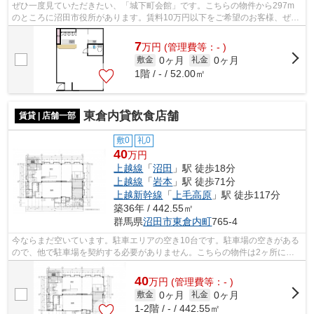
ぜひ一度見ていただきたい、「城下町会館」です。こちらの物件から297m
のところに沼田市役所があります。賃料10万円以下をご希望のお客様、ぜひ
お問い合わせください。空き駐車スペー...
7
万
円
(管理費等：- )
0ヶ月
0ヶ月
敷金
礼金
1階 / - / 52.00㎡
東倉内貸飲食店舗
賃貸 | 店舗一部
敷0
礼0
40
万円
上越線
「
沼田
」駅 徒歩18分
上越線
「
岩本
」駅 徒歩71分
上越新幹線
「
上毛高原
」駅 徒歩117分
築36年 / 442.55㎡
群馬県
沼田市
東倉内町
765-4
今ならまだ空いています。駐車エリアの空き10台です。駐車場の空きがある
ので、他で駐車場を契約する必要がありません。こちらの物件は2ヶ所にト
イレがあります。設備・環境ともに良い...
40
万
円
(管理費等：- )
0ヶ月
0ヶ月
敷金
礼金
1-2階 / - / 442.55㎡