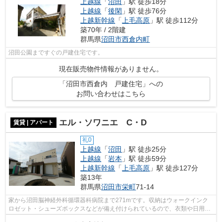
上越線
「
沼田
」駅 徒歩18分
上越線
「
後閑
」駅 徒歩76分
上越新幹線
「
上毛高原
」駅 徒歩112分
築70年 / 2階建
群馬県
沼田市
西倉内町
沼田公園まですぐの戸建住宅です。
現在販売物件情報がありません。
「沼田市西倉内 戸建住宅」への
お問い合わせはこちら
エル・ソワニエ C・D
賃貸 | アパート
礼0
上越線
「
沼田
」駅 徒歩25分
上越線
「
岩本
」駅 徒歩59分
上越新幹線
「
上毛高原
」駅 徒歩127分
築13年
群馬県
沼田市
栄町
71-14
家から沼田脳神経外科循環器科病院まで271mです。収納はウォークインク
ロゼット・シューズボックスなどが備え付けられているので、衣類や日用品
の収納に重宝します。駐輪場付きの物件...