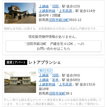
上越線
「
沼田
」駅 徒歩12分
上越新幹線
「
上毛高原
」駅 徒歩114分
築40年 / 2階建
群馬県
沼田市
鍛冶町
3910‐12
閑静な住宅街に位置する、全部屋南向きの日当たり良好な戸建住宅です。
現在販売物件情報がありません。
「沼田市鍛冶町 戸建住宅４LDK 」への
お問い合わせはこちら
レトアブランシェ
賃貸 | アパート
敷0
礼0
上越線
「
沼田
」駅 徒歩28分
上越線
「
岩本
」駅 徒歩58分
上越新幹線
「
上毛高原
」駅 徒歩131分
築18年
群馬県
沼田市
栄町
38-1
忙しい朝でも鏡を見ながらサッと身支度を整えられる独立洗面台を採用して
います。モニター越しに来訪者を確認し、インターホンを通じて室内から会