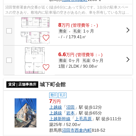
沼田警察署倉内交番が近く(徒歩6分)にあって安心です。1台分の駐車スペー
スの空きあり。敷地内に駐車場の空きがあるため、車を所有している方はご
検討ください。賃料10万円以下をご希...
8
万
円
(管理費等：- )
1ヶ月
敷金
-
礼金
- / - / 179.41㎡
6.6
万
円
(管理費等：- )
0ヶ月
0ヶ月
敷金
礼金
1階 / 2LDK / 90.08㎡
城下町会館
賃貸 | 店舗事務所
敷0
礼0
7
万円
上越線
「
沼田
」駅 徒歩12分
上越線
「
岩本
」駅 徒歩65分
上越新幹線
「
上毛高原
」駅 徒歩111分
築25年 / 52.00㎡
群馬県
沼田市
西倉内町
818-52