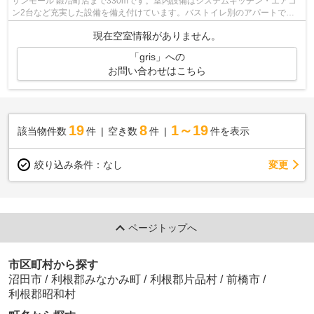
サンモール 鍛冶町店まで330mです。室内設備はシステムキッチン・エアコ
ン2台など充実した設備を備え付けています。バストイレ別のアパートで
す。南向きのアパートはぽかぽかした暖か...
現在空室情報がありません。
「gris」への
お問い合わせはこちら
19
8
1～19
該当物件数
件
空き数
件
件を表示
変更
絞り込み条件：
なし
ページトップへ
市区町村から探す
沼田市
/
利根郡みなかみ町
/
利根郡片品村
/
前橋市
/
利根郡昭和村