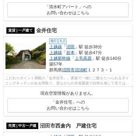
「清水町アパート」への
お問い合わせはこちら
金井住宅
賃貸 | 一戸建て
敷0
礼0
上越線
「
沼田
」駅 徒歩38分
上越線
「
岩本
」駅 徒歩47分
上越新幹線
「
上毛高原
」駅 徒歩140分
築57年
群馬県
沼田市
沼須町
１２７３－１
こだわりポイント満載の『金井住宅』。家族で一緒にご飯をたべられるダイ
ニングキッチンがある間取り。昔ながらの木造建築で自然を感じて見てはい
かがでしょうか。管理費や共益費が無...
現在空室情報がありません。
「金井住宅」への
お問い合わせはこちら
沼田市西倉内 戸建住宅
売買 | 中古一戸建