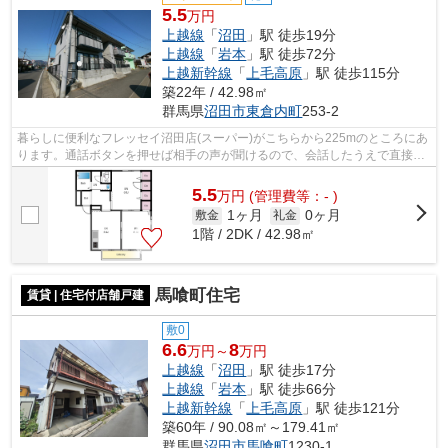
5.5
万円
上越線
「
沼田
」駅 徒歩19分
上越線
「
岩本
」駅 徒歩72分
上越新幹線
「
上毛高原
」駅 徒歩115分
築22年 / 42.98㎡
群馬県
沼田市
東倉内町
253-2
暮らしに便利なフレッセイ沼田店(スーパー)がこちらから225mのところにあ
ります。通話ボタンを押せば相手の声が聞けるので、会話したうえで直接会
うかを決められるインターホンが付い...
5.5
万
円
(管理費等：- )
1ヶ月
0ヶ月
敷金
礼金
1階 / 2DK / 42.98㎡
馬喰町住宅
賃貸 | 住宅付店舗戸建
敷0
6.6
8
万円～
万円
上越線
「
沼田
」駅 徒歩17分
上越線
「
岩本
」駅 徒歩66分
上越新幹線
「
上毛高原
」駅 徒歩121分
築60年 / 90.08㎡～179.41㎡
群馬県
沼田市
馬喰町
1230-1