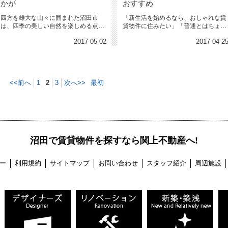
かが
おすすめ
四方を雄大な山々に囲まれた沼田市
「新生活を始めるなら、おしゃれな賃
は、四季の美しい自然を楽しめる点も
貸物件に住みたい」「普通とはちょっ
魅力です。 4月から5月は桜の開...
と違う賃貸物件に住みたい」 そ...
2017-05-02
2017-04-2
<<前へ
1
2
3
次へ>>
最初
沼田で賃貸物件を探すなら関上不動産へ!
ー
利用規約
サイトマップ
お問い合わせ
スタッフ紹介
周辺施設