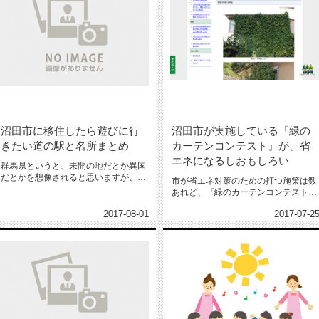
沼田市に移住したら遊びに行
沼田市が実施している『緑の
きたい道の駅と名所まとめ
カーテンコンテスト』が、省
エネになるしおもしろい
群馬県というと、未開の地だとか異国
だとかを想像されると思いますが、ご
市が省エネ対策のための打つ施策は数
安心ください。 ちゃんと文明が...
あれど、『緑のカーテンコンテスト』
をやっているのは沼田市だけ。今回...
2017-08-01
2017-07-2