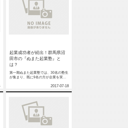
起業成功者が続出！群馬県沼
田市の『ぬまた起業塾』と
は？
第一期ぬまた起業塾では、30名の塾生
が集まり、既に9名の方が企業を実現
しています。 近い将来起業を...
5
2017-07-18