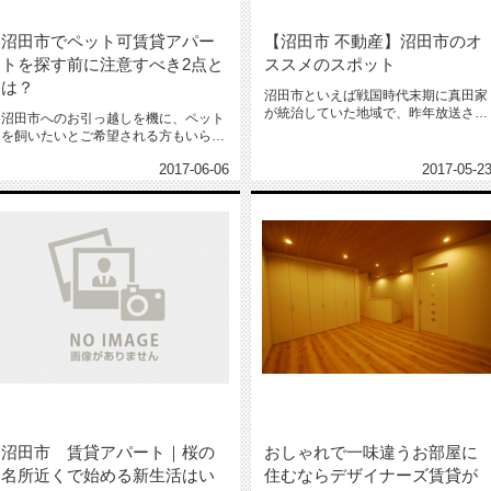
沼田市でペット可賃貸アパー
【沼田市 不動産】沼田市のオ
トを探す前に注意すべき2点と
ススメのスポット
は？
沼田市といえば戦国時代末期に真田家
が統治していた地域で、昨年放送され
沼田市へのお引っ越しを機に、ペット
たドラマの影響もあってか沼田城址...
を飼いたいとご希望される方もいらっ
しゃるでしょう。 昨今、ニーズ...
2017-06-06
2017-05-2
沼田市 賃貸アパート｜桜の
おしゃれで一味違うお部屋に
名所近くで始める新生活はい
住むならデザイナーズ賃貸が