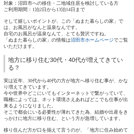
対象：沼田市への移住・二地域住居を検討している方
ご利用期間：
1
泊
2
日から
13
泊
14
日まで
そして嬉しいポイントが、この「ぬまた暮らしの家」で
は、お風呂がなんと温泉なんです。
自宅のお風呂が温泉なんて、とても贅沢ですね。
「ぬまた暮らしの家」の情報は
沼田市ホームページ
でご覧
いただけます。
地方に移り住む30代・40代が増えてきてい
る？
実は近年、
30
代から
40
代の方が地方へ移り住む事が、かな
り増えてきています。
今や世界中どこにいてもインターネットで繋がっていて、
職種によっては、ネット環境さえあればどこでも仕事が出
来るようになりました。
そこで都会にいる必要性が薄れてきた為、結婚や出産をき
っかけに地方に移り住む、という方が急増しています。
移り住んだ方が口を揃えて言うのが、「地方に住み始めて