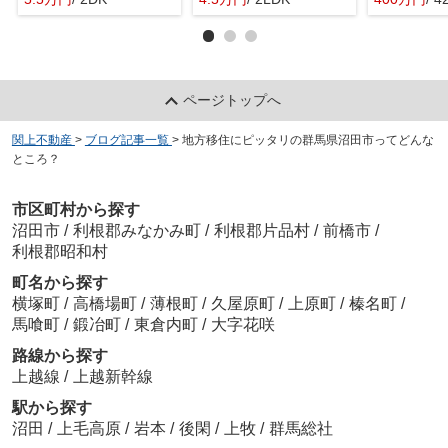
ページトップへ
関上不動産
>
ブログ記事一覧
>
地方移住にピッタリの群馬県沼田市ってどんな
ところ？
市区町村から探す
沼田市
/
利根郡みなかみ町
/
利根郡片品村
/
前橋市
/
利根郡昭和村
町名から探す
横塚町
/
高橋場町
/
薄根町
/
久屋原町
/
上原町
/
榛名町
/
馬喰町
/
鍛冶町
/
東倉内町
/
大字花咲
路線から探す
上越線
/
上越新幹線
駅から探す
沼田
/
上毛高原
/
岩本
/
後閑
/
上牧
/
群馬総社