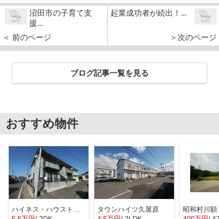
沼田市の子育て支
起業成功者が続出！...
援...
＜ 前のページ
＞次のページ
ブログ記事一覧を見る
おすすめ物件
ハイネス・ハウストモロウ
タウンハイツ久屋原
昭和村川額
5.5万円
/ 2DK
4.5万円
/ 2LDK
400万円
/ 4