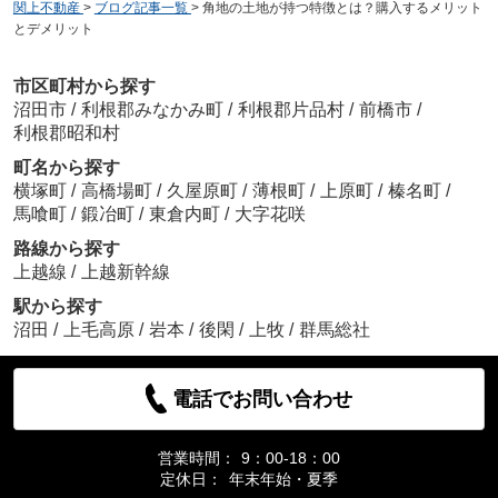
関上不動産
>
ブログ記事一覧
>
角地の土地が持つ特徴とは？購入するメリット
とデメリット
市区町村から探す
沼田市
/
利根郡みなかみ町
/
利根郡片品村
/
前橋市
/
利根郡昭和村
町名から探す
横塚町
/
高橋場町
/
久屋原町
/
薄根町
/
上原町
/
榛名町
/
馬喰町
/
鍛冶町
/
東倉内町
/
大字花咲
路線から探す
上越線
/
上越新幹線
駅から探す
沼田
/
上毛高原
/
岩本
/
後閑
/
上牧
/
群馬総社
電話でお問い合わせ
営業時間：
9：00-18：00
定休日：
年末年始・夏季