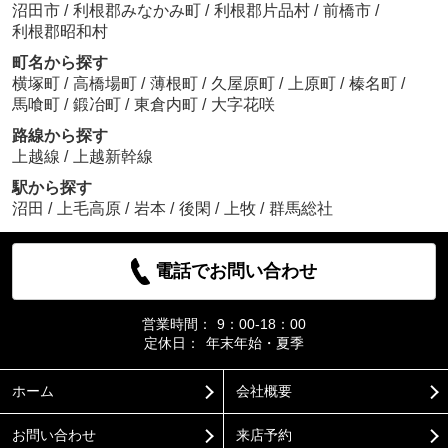
沼田市
/
利根郡みなかみ町
/
利根郡片品村
/
前橋市
/
利根郡昭和村
町名から探す
横塚町
/
高橋場町
/
薄根町
/
久屋原町
/
上原町
/
榛名町
/
馬喰町
/
鍛冶町
/
東倉内町
/
大字花咲
路線から探す
上越線
/
上越新幹線
駅から探す
沼田
/
上毛高原
/
岩本
/
後閑
/
上牧
/
群馬総社
電話でお問い合わせ
営業時間：
9：00-18：00
定休日：
年末年始・夏季
ホーム
会社概要
お問い合わせ
来店予約