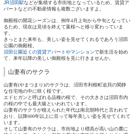
JR
沼田駅
などが集積する市街地となっているため、賃貸ア
パートなどの不動産情報も複数ございますよ。
御殿桜の開花シーズンは、例年
4
月上旬から中旬となってい
るため、現在は見頃を終えて葉桜へと移り変わっていま
す。
きっとまた来年も、美しい姿を見せてくれるであろう沼田
公園の御殿桜。
沼田公園近くの賃貸アパートやマンション
で新生活を始め
て、来年以降の美しい御殿桜を見に行きませんか。
山妻有のサクラ
山妻有
(
やまつまり
)
のサクラは、沼田市利根町追貝の閑静
な住宅地の中に咲く桜です。
エドヒガンと呼ばれる品種の桜で、その大きさは沼田市内
の桜の中でも最大級といわれています。
山妻有のサクラが植えられた年代は南北朝時代と言われて
おり、以降
600
年以上に亘って毎年美しい姿を見せてくれて
います。
そして山妻有のサクラは、市街地より標高が高い山の麓に