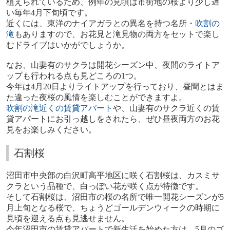
植えられているため、例年の見頃は市街地の桜より少し遅
い毎年
4
月下旬頃です。
近くには、東洋のナイアガラとの異名を持つ名所・
吹割の
滝
もありますので、お花見と滝見物の両方をセットで楽し
むドライブはいかがでしょうか。
なお、山妻有のサクラは開花シーズン中、夜間のライトア
ップも行われる点も見どころの
1
つ。
今年は
4
月
20
日よりライトアップを行っており、昼間とはま
た違った夜桜の風情を楽しむことができますよ。
吹割の滝近くの賃貸アパート
や、山妻有のサクラ近くの賃
貸アパートにお引っ越しをされたら、ぜひ昼夜両方のお花
見をお楽しみください。
石割桜
沼田市中央部の白沢町高平地区に咲く石割桜は、カスミサ
クラという品種で、白っぽい花が咲く点が特徴です。
そして石割桜は、沼田市の桜の名所で唯一開花シーズンが
5
月上旬となる桜で、ちょうどゴールデンウィークの時期に
見頃を迎える点も見逃せません。
今年沼田市の賃貸アパートで新生活を始めた方は、
5
月のゴ