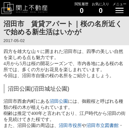
閲覧履歴
お気に入り
メニュー
0
0
沼田市 賃貸アパート｜桜の名所近く
で始める新生活はいかが
2017-05-02
四方を雄大な山々に囲まれた沼田市は、四季の美しい自然
を楽しめる点も魅力です。
4
月から
5
月は桜の開花シーズンで、市内各地にある桜の名
所では、多くの方がお花見を楽しまれています。
今回は、沼田市自慢の桜の名所をご紹介しましょう。
沼田公園(沼田城址公園)
沼田市西倉内町にある
沼田公園
には、御殿桜と呼ばれる種
類の桜の木が植えられています。
樹齢は推定で
400
年と言われており、江戸時代から沼田の街
を見続けてきた桜です。
また、沼田公園の周辺は、
沼田市役所
や
沼田市立図書館
・