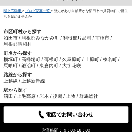
関上不動産
>
ブログ記事一覧
>
歴史があり自然豊かな沼田市の賃貸物件で新生
活を始めませんか
市区町村から探す
沼田市
/
利根郡みなかみ町
/
利根郡片品村
/
前橋市
/
利根郡昭和村
町名から探す
横塚町
/
高橋場町
/
薄根町
/
久屋原町
/
上原町
/
榛名町
/
馬喰町
/
鍛冶町
/
東倉内町
/
大字花咲
路線から探す
上越線
/
上越新幹線
駅から探す
沼田
/
上毛高原
/
岩本
/
後閑
/
上牧
/
群馬総社
電話でお問い合わせ
営業時間：
9：00-18：00