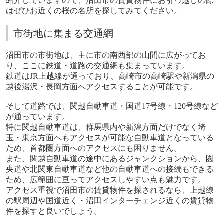
紹介していますので、沼田市の賃貸物件にお引っ越しの際
はぜひお近くの桜の名所を探してみてください。
市街地に集まる交通網
沼田市の市街地は、主に市の南西部の山間に広がってお
り、ここに鉄道・道路の交通網も集まっています。
鉄道は
JR
上越線が通っており、高崎市の高崎駅や新潟県の
越後湯沢・長岡方面へアクセスすることが可能です。
そして道路では、関越自動車道・国道
17
号線・
120
号線など
が通っています。
特に関越自動車道は、群馬県内や新潟方面だけでなく埼
玉・東京方面へもアクセスが可能な自動車道となっている
ため、首都圏方面へのアクセスにも困りません。
また、関越自動車道の途中にあるジャンクションから、圏
央道や北関東自動車道など他の自動車道への接続もできる
ため、広範囲に亘ってアクセスしやすい点も魅力です。
アクセス重視で沼田市の賃貸物件を探されるなら、上越線
の駅周辺や国道近く・沼田インターチェンジ近くの賃貸物
件を探すと良いでしょう。