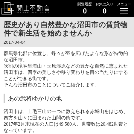
閲覧履歴
お気に入り
メニュー
0
0
歴史があり自然豊かな沼田市の賃貸物
件で新生活を始めませんか
2017-04-04
群馬県北部に位置し、蝶々が羽を広げたような形が特徴的
な沼田市。
吹割の滝や皇海山・玉原湿原などの豊かな自然に恵まれた
沼田市は、四季の美しさや移り変わりを目の当たりにする
ことができる街です。
そんな沼田市のことについてご紹介します。
あの武将ゆかりの地
沼田市は、上毛三山の一つに数えられる赤城山をはじめ、
四方を山々に囲まれた山間の街です。
2017
年
2
月末現在の人口は
49,580
人、世帯数は
20,482
世帯と
なっています。